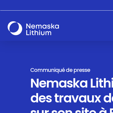
Skip
to
main
content
Communiqué de presse
Nemaska Lith
des travaux 