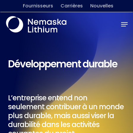
Skip
Menu
Fournisseurs
Carrières
Nouvelles
to
main
Men
content
Développement durable
L’entreprise entend non
seulement contribuer à un monde
plus durable, mais aussi viser la
durabilité dans les activités